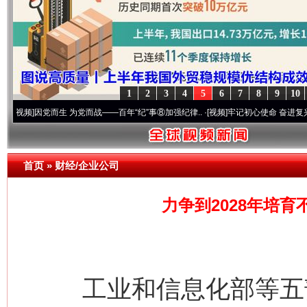
1
2
3
4
5
6
7
8
9
10
因党而生 为党而战——百年“纪”事⑧加强纪律..
·[视频]
牢记初心使命 奋进复兴征程丨“转
首页
»
财经/企业公司
力争到2028年培育
工业和信息化部等五部