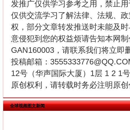
“刷贴”乱象丛生
发推广仅供学习参考之用，禁止用
仅供交流学习了解法律、法规、政
权，部分文章转发推送时未能及时
意侵犯到您的权益烦请告知本网制作采编
GAN160003，请联系我们将立即删
投稿邮箱：3555333776@QQ
12号（华声国际大厦）1层 1 2
揭批美国五大"原罪"
"炒
原创权利，请转载时务必注明原创作
全球视频图文新闻