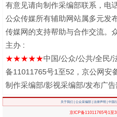
有意见请向制作采编部联系，电话：0
公众传媒所有辅助网站属多元发
传媒网的支持帮助与合作交流。
习近平的博鳌关键词
魏明亮
主办 :
★★★★★
中国/公众/公共/全民/
备11011765号1至52，京公网安备：
制作采编部/影视采编部/发布广告
关于我们
|
公众采编部
|
法律声明
| 中国
生
“刷贴”乱象丛生
京ICP备11011765号1至3