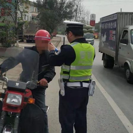
茶叶“炒上天”