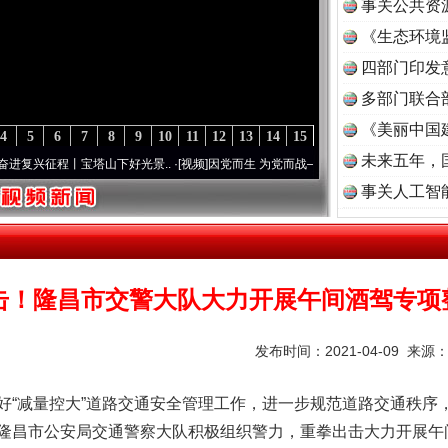
事关公共资
《生态环境
读
四部门印发
多部门联合
《美丽中国
4
5
6
7
8
9
10
11
12
13
14
15
未来五年，
丨宝塔山下好光景..
·[视频]
因党而生 为党而战——百年“纪”事⑧加强纪律..
·[视频]
牢记
事关人工智
击！隆昌市交警大队大力开展午间酒驾专项
发布时间：2021-04-09 来源
好“减量控大”道路交通安全管理工作，进一步规范道路交通秩序
隆昌市公安局交通警察大队积极组织警力，重拳出击大力开展午