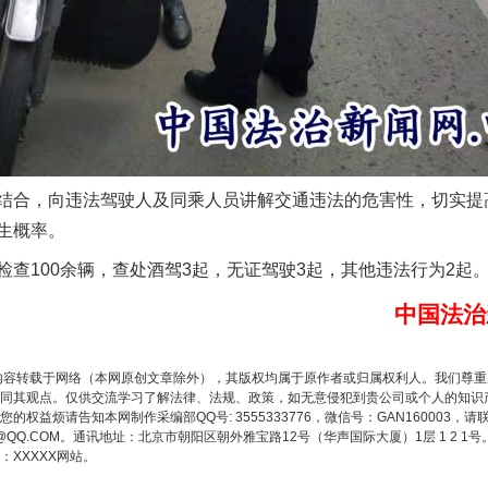
谢谢有你温暖了四季
合，向违法驾驶人及同乘人员讲解交通违法的危害性，切实提
生概率。
100余辆，查处酒驾3起，无证驾驶3起，其他违法行为2起
中国法治
内容转载于网络（本网原创文章除外），其版权均属于原作者或归属权利人。我们尊
同其观点。仅供交流学习了解法律、法规、政策，如无意侵犯到贵公司或个人的知识
权益烦请告知本网制作采编部QQ号: 3555333776，微信号：GAN160003，请
今年投资意愿榜揭晓
3776@QQ.COM。通讯地址：北京市朝阳区朝外雅宝路12号（华声国际大厦）1层 1 
XXXXX网站。