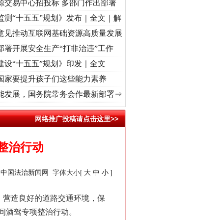
源交易中心招投标 多部门作出部署
监测“十五五”规划》发布｜全文｜解
意见推动互联网基础资源高质量发展
部署开展安全生产“打非治违”工作
建设“十五五”规划》印发｜全文
国家要提升孩子们这些能力素养
初心使命 奋进复兴征程丨“转折之城”激荡..
·[视频]
牢记初心使命 奋进复兴征程丨红船起航
能发展，国务院常务会作最新部署⇒
网络推广投稿请点击这里>>
整治行动
：
中国法治新闻网
字体大小[
大
中
小
]
，营造良好的道路交通环境，保
间酒驾专项整治行动。