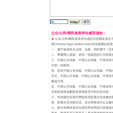
“刷贴”乱象丛生
公众/公民/网民发表评论感言须知：
★
公众/公民/网民发表评论感言仅供网友表达个人看法
闻Chinese legal system new
一、遵守各国有关法律、法规，同时遵守《
互
二、尊重网上道德，承担一切因您的行为而直
三、中国公共传媒、中国公众传媒、中国全民传媒China 
言的一切权利。
四、您在中国公共传媒、中国公众传媒、中国全民传媒Chin
揭批美国五大"原罪"
言论，中国公共传媒、中国公众传媒、中国全民传媒China
载或引用。
五、中国公共传媒、中国公众传媒、中国全民传媒China 
员有权保留或删除其管辖留言中的任意内容。
六、本传媒结合现代网络科技影视文化传媒的新
策、影视文化传媒交流。合法有效地为公众服
七、参与本网发表评论感言即表明您已经阅读并