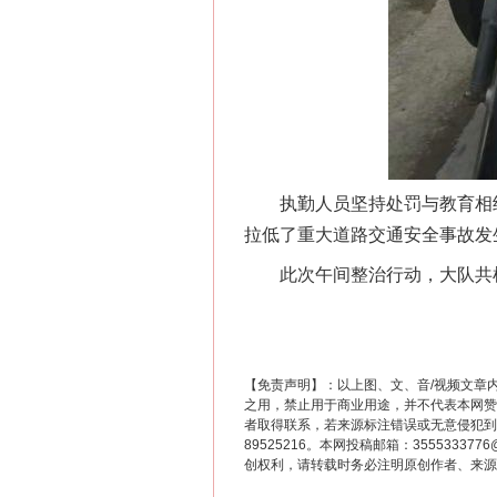
这是一记警钟！
执勤人员坚持处罚与教育相结
拉低了重大道路交通安全事故发
此次午间整治行动，大队共检查
【免责声明】：以上图、文、音/视频文章
之用，禁止用于商业用途，并不代表本网赞
者取得联系，若来源标注错误或无意侵犯到您的
在谋一域中谋全局
89525216。本网投稿邮箱：355533
创权利，请转载时务必注明原创作者、来源：