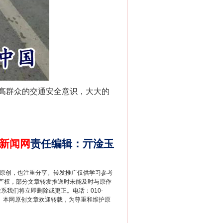
法官巧妙执行解纠纷
高群众的交通安全意识，大大的
。
新闻网
责任编辑
：
亓淦玉
重原创，也注重分享。转发推广仅供学习参考
产权，部分文章转发推送时未能及时与原作
联系我们将立即删除或更正。电话：010-
新中国诞生的见证
2 1号。本网原创文章欢迎转载，为尊重和维护原