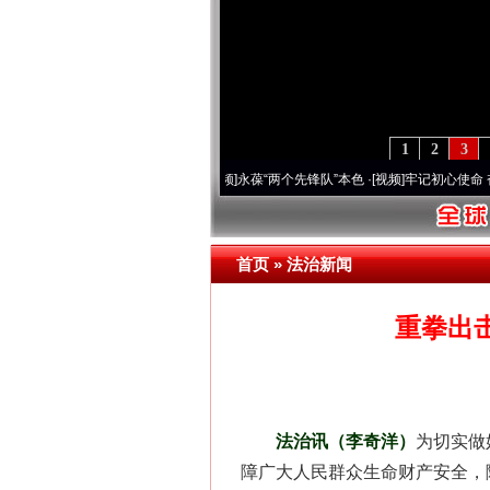
1
2
3
 深刻改变雪域高原..
·[视频]
永葆“两个先锋队”本色
·[视频]
牢记初心使命 奋进复兴征程
首页
»
法治新闻
重拳出
法治讯（李奇洋）
为切实做
障广大人民群众生命财产安全，