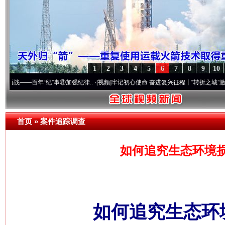
1
2
3
4
5
6
7
8
9
10
年“纪”事⑧加强纪律..
·[视频]
牢记初心使命 奋进复兴征程丨“转折之城”激荡..
·[视频]
首页
»
案件追踪调查
如何追究生态环境
如何追究生态环