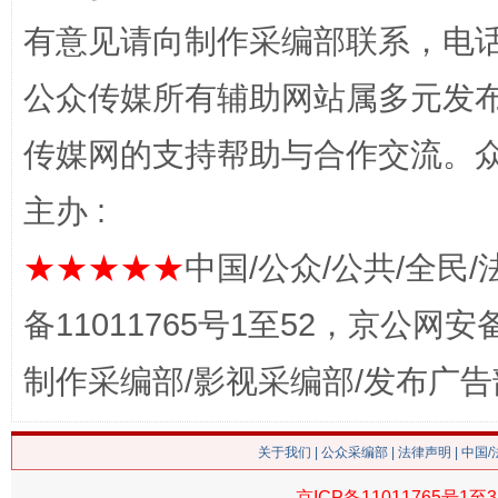
有意见请向制作采编部联系，电话：0
这是一记警钟！
谢
公众传媒所有辅助网站属多元发
传媒网的支持帮助与合作交流。
主办 :
★★★★★
中国/公众/公共/全民/
备11011765号1至52，京公网安备：
制作采编部/影视采编部/发布广告
今
在谋一域中谋全局
关于我们
|
公众采编部
|
法律声明
| 中国
京ICP备11011765号1至3