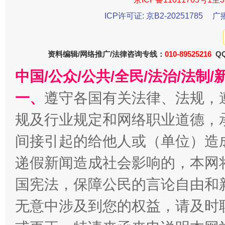
ICP许可证: 京B2-20251785
广
资料编辑/网络推广/法律咨询专线：
010-89525216
QQ
中国/公众/公共/全民/法治/法
习近平的博鳌关键词
魏明亮
一、
遵守各国有关法律、法规，
规及行业规定和网络职业道德，
间接引起的给他人或（单位）造
递假新闻造成社会影响的，本网
国宪法，保障公民的言论自由和
无意中涉及到您的权益，请及时
生
“刷贴”乱象丛生