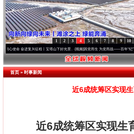
1
2
3
4
5
6
7
8
9
10
 奋进复兴征程丨宝塔山下好光景..
·[视频]
因党而生 为党而战——百年“纪”事⑧加强纪律
首页
»
时事新闻
近6成统筹区实现生
近6成统筹区实现生育